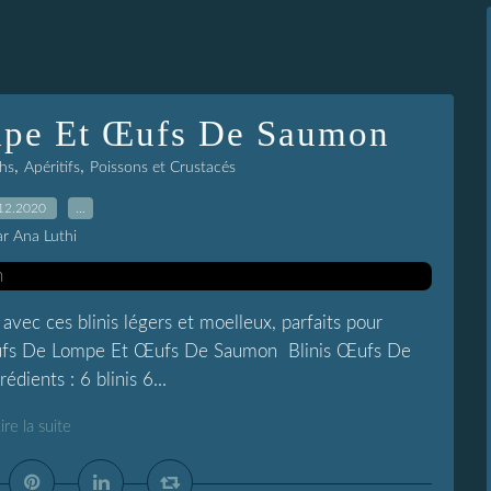
mpe Et Œufs De Saumon
,
,
hs
Apéritifs
Poissons et Crustacés
12.2020
…
ar Ana Luthi
vec ces blinis légers et moelleux, parfaits pour
 Œufs De Lompe Et Œufs De Saumon Blinis Œufs De
ients : 6 blinis 6...
ire la suite