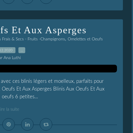
fs Et Aux Asperges
,
 Frais & Secs - Fruits -Champignons
Omelettes et Oeufs
12.2020
…
ar Ana Luthi
vec ces blinis légers et moelleux, parfaits pour
ux Oeufs Et Aux Asperges Blinis Aux Oeufs Et Aux
 oeufs 6 petites...
ire la suite