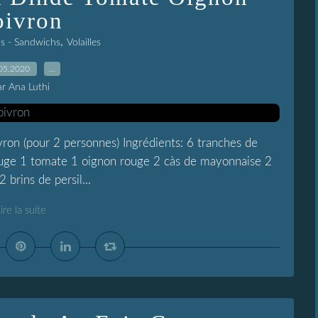
oivron
,
as - Sandwichs
Volailles
05.2020
…
ar Ana Luthi
on (pour 2 personnes) Ingrédients: 6 tranches de
ouge 1 tomate 1 oignon rouge 2 càs de mayonnaise 2
 brins de persil...
ire la suite