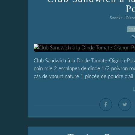
P
Snacks - Pizz
13.
P
Club Sandwich à la Dinde Tomate-Oignon-Poivr
pain mie 2 escalopes de dinde 1/2 poivron r
càs de yaourt nature 1 pincée de poudre d'ail 2
L