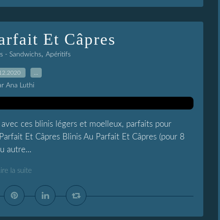
arfait Et Câpres
,
as - Sandwichs
Apéritifs
12.2020
…
ar Ana Luthi
vec ces blinis légers et moelleux, parfaits pour
Parfait Et Câpres Blinis Au Parfait Et Câpres (pour 8
u autre...
ire la suite