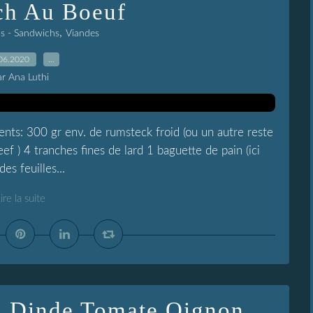
ch Au Boeuf
,
as - Sandwichs
Viandes
06.2020
…
ar Ana Luthi
nts: 300 gr env. de rumsteck froid (ou un autre reste
ef ) 4 tranches fines de lard 1 baguette de pain (ici
es feuilles...
ire la suite
a Dinde Tomate Oignon