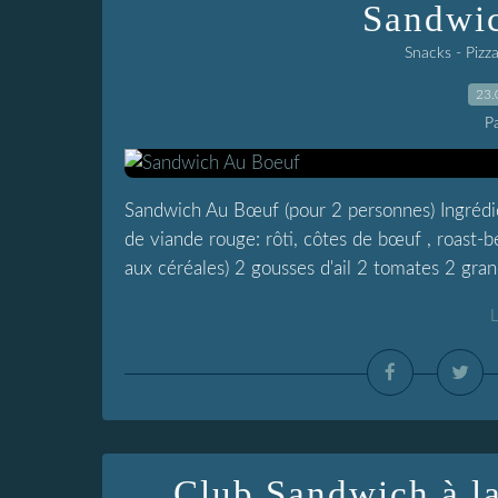
Sandwi
Snacks - Pizz
23.
P
Sandwich Au Bœuf (pour 2 personnes) Ingrédie
de viande rouge: rôti, côtes de bœuf , roast-be
aux céréales) 2 gousses d'ail 2 tomates 2 grand
L
Club Sandwich à l