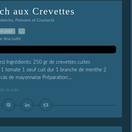
ch aux Crevettes
,
ndwichs
Poissons et Crustacés
06.2020
…
ar Ana Luthi
) Ingrédients: 250 gr de crevettes cuites
t 1 tomate 1 oeuf cuit dur 1 branche de menthe 2
 càs de mayonnaise Préparation:...
ire la suite