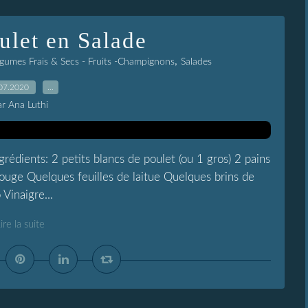
ulet en Salade
,
gumes Frais & Secs - Fruits -Champignons
Salades
07.2020
…
ar Ana Luthi
rédients: 2 petits blancs de poulet (ou 1 gros) 2 pains
ouge Quelques feuilles de laitue Quelques brins de
Vinaigre...
ire la suite