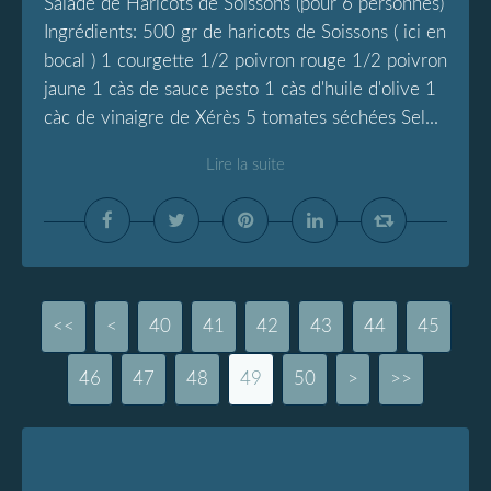
Salade de Haricots de Soissons (pour 6 personnes)
Ingrédients: 500 gr de haricots de Soissons ( ici en
bocal ) 1 courgette 1/2 poivron rouge 1/2 poivron
jaune 1 càs de sauce pesto 1 càs d'huile d'olive 1
càc de vinaigre de Xérès 5 tomates séchées Sel...
Lire la suite
<<
<
10
20
30
40
41
42
43
44
45
46
47
48
49
50
60
>
>>