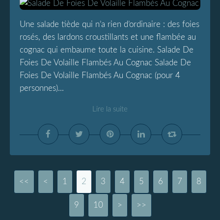
Une salade tiède qui n’a rien d’ordinaire : des foies
rosés, des lardons croustillants et une flambée au
cognac qui embaume toute la cuisine. Salade De
Foies De Volaille Flambés Au Cognac Salade De
Foies De Volaille Flambés Au Cognac (pour 4
personnes)...
Lire la suite
<<
<
1
2
3
4
5
6
7
8
9
10
>
>>