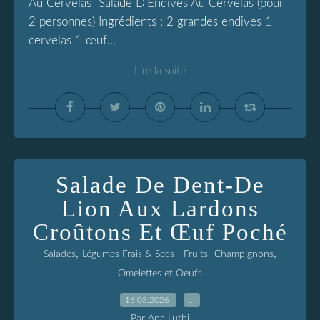
Au Cervelas Salade D'Endives Au Cervelas (pour
2 personnes) Ingrédients : 2 grandes endives 1
cervelas 1 œuf...
Lire la suite
Salade De Dent-De
Lion Aux Lardons
Croûtons Et Œuf Poché
,
,
Salades
Légumes Frais & Secs - Fruits -Champignons
Omelettes et Oeufs
16.03.2026
…
Par Ana Luthi