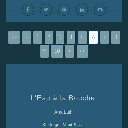
<<
<
1
2
3
4
5
6
7
8
9
10
20
>
>>
L'Eau à la Bouche
Ana Luthi
St. Cergue-Vaud-Suisse