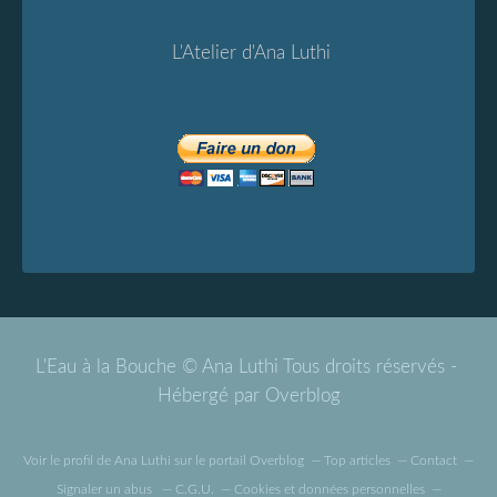
L'Atelier d'Ana Luthi
L'Eau à la Bouche © Ana Luthi Tous droits réservés -
Hébergé par
Overblog
Voir le profil de
Ana Luthi
sur le portail Overblog
Top articles
Contact
Signaler un abus
C.G.U.
Cookies et données personnelles