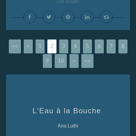
Lire la suite
<<
<
1
2
3
4
5
6
7
8
9
10
>
>>
L'Eau à la Bouche
Ana Luthi