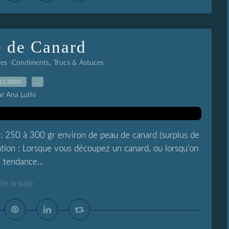
e de Canard
,
res -Condiments
Trucs & Astuces
11.2009
…
ar Ana Luthi
 : 250 à 300 gr environ de peau de canard (surplus de
ation : Lorsque vous découpez un canard, ou lorsqu'on
 tendance...
ire la suite