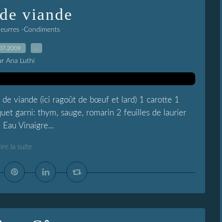
de viande
Beurres -Condiments
07.2009
…
ar Ana Luthi
de viande (ici ragoût de bœuf et lard) 1 carotte 1
et garni: thym, sauge, romarin 2 feuilles de laurier
Eau Vinaigre...
ire la suite