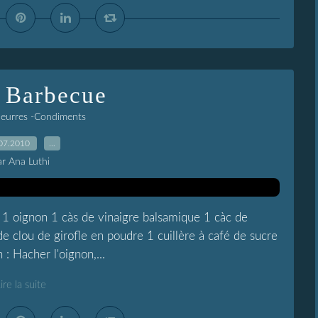
 Barbecue
Beurres -Condiments
07.2010
…
ar Ana Luthi
1 oignon 1 càs de vinaigre balsamique 1 càc de
 clou de girofle en poudre 1 cuillère à café de sucre
: Hacher l'oignon,...
ire la suite