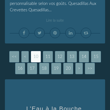
personnalisable selon vos goûts. Quesadillas Aux
Crevettes Quesadillas...
Lire la suite
<<
<
10
11
12
13
14
15
16
17
18
19
20
30
40
50
60
70
80
90
100
>
>>
L'Eau à la Bouche