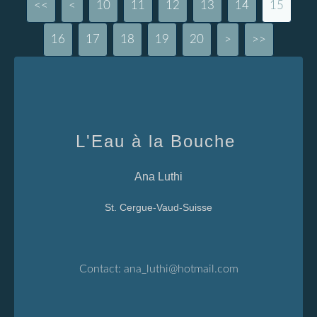
<<
<
10
11
12
13
14
15
16
17
18
19
20
30
40
50
>
>>
L'Eau à la Bouche
Ana Luthi
St. Cergue-Vaud-Suisse
Contact:
ana_luthi@hotmail.com